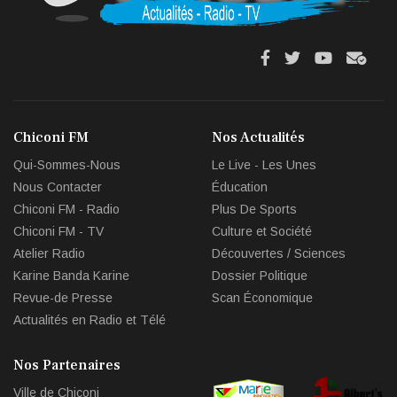
fa
fa
fab
fas
fa-
fa-
fa-
fa-
facebook
twitter
youtube
env
Chiconi FM
Nos Actualités
circl
Qui-Sommes-Nous
Le Live - Les Unes
che
Nous Contacter
Éducation
Chiconi FM - Radio
Plus De Sports
Chiconi FM - TV
Culture et Société
Atelier Radio
Découvertes / Sciences
Karine Banda Karine
Dossier Politique
Revue-de Presse
Scan Économique
Actualités en Radio et Télé
Nos Partenaires
Ville de Chiconi