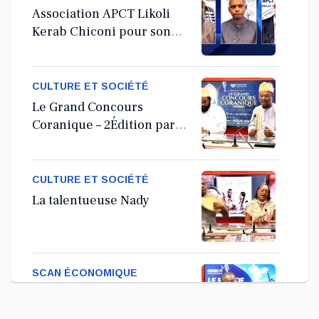
Association APCT Likoli
Kerab Chiconi pour son
Assemblée Générale
Ordinaire
CULTURE ET SOCIÉTÉ
Le Grand Concours
Coranique – 2Édition par
l'association Tandhum
Cour'an
CULTURE ET SOCIÉTÉ
La talentueuse Nady
SCAN ÉCONOMIQUE
Kira Bacar Adacolo pour
Le port de Longoni