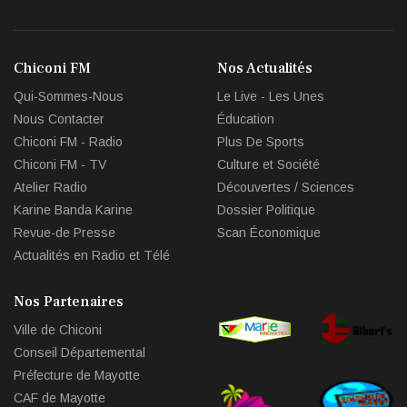
fa-
fa-
fa-
fa-
facebook
twitter
youtube
env
Chiconi FM
Nos Actualités
circl
Qui-Sommes-Nous
Le Live - Les Unes
che
Nous Contacter
Éducation
Chiconi FM - Radio
Plus De Sports
Chiconi FM - TV
Culture et Société
Atelier Radio
Découvertes / Sciences
Karine Banda Karine
Dossier Politique
Revue-de Presse
Scan Économique
Actualités en Radio et Télé
Nos Partenaires
Ville de Chiconi
Conseil Départemental
Préfecture de Mayotte
CAF de Mayotte