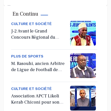
...
En Continu
Jul 11, 2026
CULTURE ET SOCIÉTÉ
J-2 Avant le Grand
Concours Régional du
Coranà Mayotte
PLUS DE SPORTS
M. Rasouhi, ancien Arbitre
de Ligue de Football de
Mayotte
CULTURE ET SOCIÉTÉ
Association APCT Likoli
Kerab Chiconi pour son
Assemblée Générale