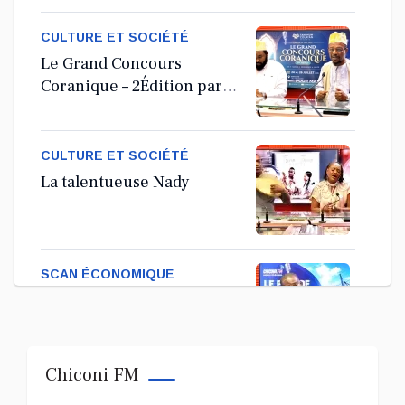
Ordinaire
CULTURE ET SOCIÉTÉ
Le Grand Concours
Coranique – 2Édition par
l'association Tandhum
Cour'an
CULTURE ET SOCIÉTÉ
La talentueuse Nady
SCAN ÉCONOMIQUE
Kira Bacar Adacolo pour
Le port de Longoni
Chiconi FM
PLUS DE SPORTS