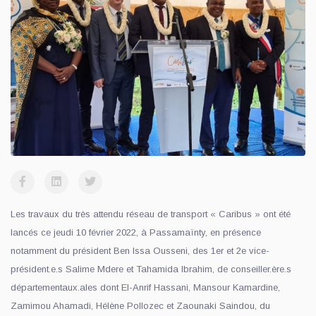
Les travaux du très attendu réseau de transport « Caribus » ont été
lancés ce jeudi 10 février 2022, à Passamaïnty, en présence
notamment du président Ben Issa Ousseni, des 1er et 2e vice-
président.e.s Salime Mdere et Tahamida Ibrahim, de conseiller.ère.s
départementaux.ales dont El-Anrif Hassani, Mansour Kamardine,
Zamimou Ahamadi, Hélène Pollozec et Zaounaki Saindou, du