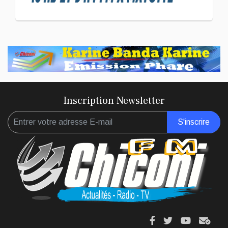
Langue KIBOSI
Inscription Newsletter
S'inscrire
fa
fa
fab
fas