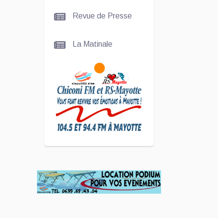
La
Revue de Presse
talentueuse
Nady
La Matinale
SCAN
ÉCONOMIQUE
Kira Bacar
Adacolo pour
Le port de
Longoni
PLUS DE
SPORTS
L'Association
Zé Run pour