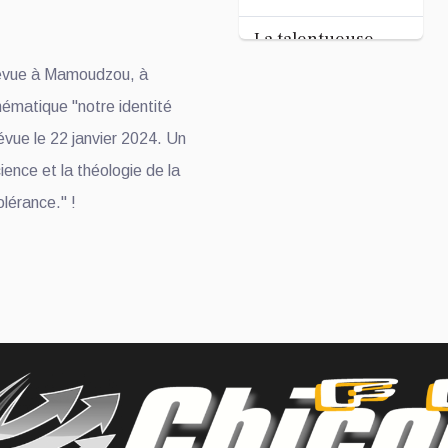
Tandhum Cour'an
La talentueuse
Nady
évue à Mamoudzou, à
...
ématique "notre identité
prévue le 22 janvier 2024. Un
Jul 11, 2026
ence et la théologie de la
olérance." !