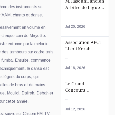
M. Rasouhi, ancien
ythme des instruments se
Arbitre de Ligue
de Football de
ur'AAM, chants et danse.
...
Mayotte
Jul 20, 2026
gressivement en volume en
de chaque coin de Mayotte.
Association APCT
iste entonne par la mélodie,
Likoli Kerab
e des tambours sur cadre taris
Chiconi pour son
...
r fumba. Ensuite, commence
Assemblée
Générale
Jul 18, 2026
techniquement, la danse est
Ordinaire
 légers du corps, qui
Le Grand
uelles de bras et de mains
Concours
ue, Moulidi, Daïrah, Débah et
Coranique –
...
pour cette année.
2Édition par
l'association
Jul 12, 2026
ez suivre sur Chiconi FM-TV