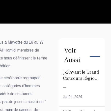
us à Mayotte du 18 au 27
Voir
t Ali Hamidi membres de
Aussi
ous définissent le terme
édition.
J-2 Avant le Grand
Concours Régional
une cérémonie regroupant
du Coranà Mayotte
de catégories d’hommes
...
variété de costumes
Jul 24, 2026
 par de jeunes musiciens."
st muni de cannes, de