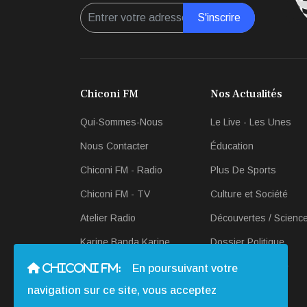
S'inscrire
Chiconi FM
Nos Actualités
Qui-Sommes-Nous
Le Live - Les Unes
Nous Contacter
Éducation
Chiconi FM - Radio
Plus De Sports
Chiconi FM - TV
Culture et Société
Atelier Radio
Découvertes / Scienc
Karine Banda Karine
Dossier Politique
Revue-de Presse
Scan Économique
CHICONI FM:
En poursuivant votre
navigation sur ce site, vous acceptez
Actualités en Radio et
Télé