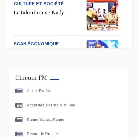
CULTURE ET SOCIÉTÉ
La talentueuse Nady
SCAN ÉCONOMIQUE
Kira Bacar Adacolo pour
Le port de Longoni
Chiconi FM
PLUS DE SPORTS
Atelier Radio
L'Association Zé Run pour
le lancement de One Run –
Actualités en Radio et Télé
17 Communes
Karine Banda Karine
LE LIVE - LES UNES
Le grand entretien avec Le
Revue de Presse