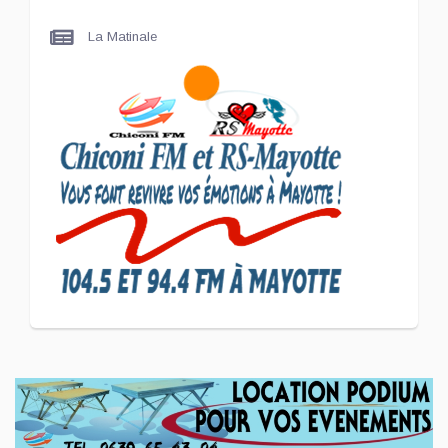
Maire de Chiconi
La Matinale
SCAN ÉCONOMIQUE
Le président de
l'association Coup de
Pouce a partagé sa vision
d'un entrepreneuriat
CULTURE ET SOCIÉTÉ
L'association Marovoanio
et Reska NI Kalamu pour la
Langue KIBOSI