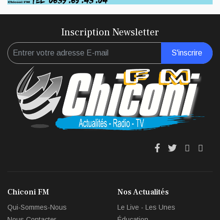
Inscription Newsletter
S'inscrire
fa
fa
fab
fas
fa-
fa-
fa-
fa-
facebook
twitter
youtub
env
Chiconi FM
Nos Actualités
circl
Qui-Sommes-Nous
Le Live - Les Unes
che
Nous Contacter
Éducation