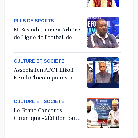
Coranà Mayotte
PLUS DE SPORTS
M. Rasouhi, ancien Arbitre
de Ligue de Football de
Mayotte
CULTURE ET SOCIÉTÉ
Association APCT Likoli
Kerab Chiconi pour son
Assemblée Générale
Ordinaire
CULTURE ET SOCIÉTÉ
Le Grand Concours
Coranique – 2Édition par
l'association Tandhum
Cour'an