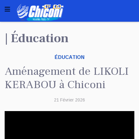
| Éducation
ÉDUCATION
Aménagement de LIKOLI
KERABOU à Chiconi
21 Février 2026