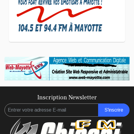
d'un entrepreneuriat
CULTURE ET SOCIÉTÉ
L'association Marovoanio
et Reska NI Kalamu pour la
Langue KIBOSI
Inscription Newsletter
S'inscrire