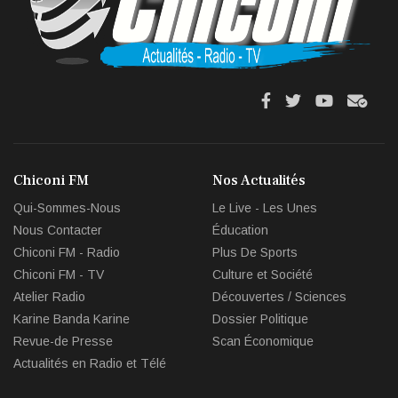
fa
fa
fab
fas
fa-
fa-
fa-
fa-
facebook
twitter
youtube
env
Chiconi FM
Nos Actualités
circl
Qui-Sommes-Nous
Le Live - Les Unes
che
Nous Contacter
Éducation
Chiconi FM - Radio
Plus De Sports
Chiconi FM - TV
Culture et Société
Atelier Radio
Découvertes / Sciences
Karine Banda Karine
Dossier Politique
Revue-de Presse
Scan Économique
Actualités en Radio et Télé