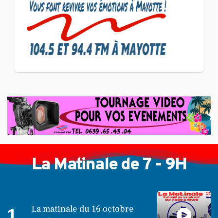
d'un entrepreneuriat
CULTURE ET SOCIÉTÉ
L'association Marovoanio
et Reska NI Kalamu pour la
Langue KIBOSI
La Matinale de 7 - 9H
La matinale du 16 octobre
1