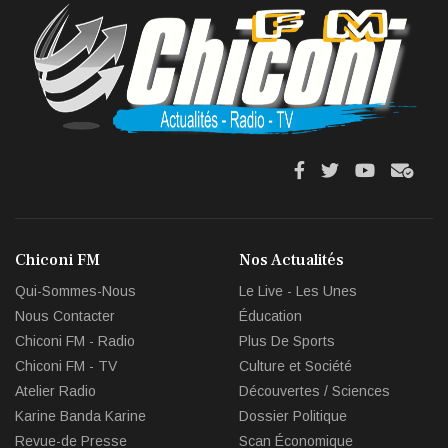
fa
fa
fab
fas
fa-
fa-
fa-
fa-
facebook
twitter
youtube
env
Chiconi FM
Nos Actualités
circl
Qui-Sommes-Nous
Le Live - Les Unes
che
Nous Contacter
Éducation
Chiconi FM - Radio
Plus De Sports
Chiconi FM - TV
Culture et Société
Atelier Radio
Découvertes / Sciences
Karine Banda Karine
Dossier Politique
Revue-de Presse
Scan Économique