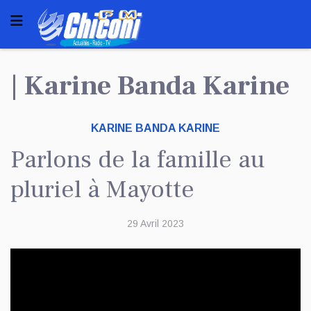
| Karine Banda Karine
KARINE BANDA KARINE
Parlons de la famille au
pluriel à Mayotte
29 Avril 2023