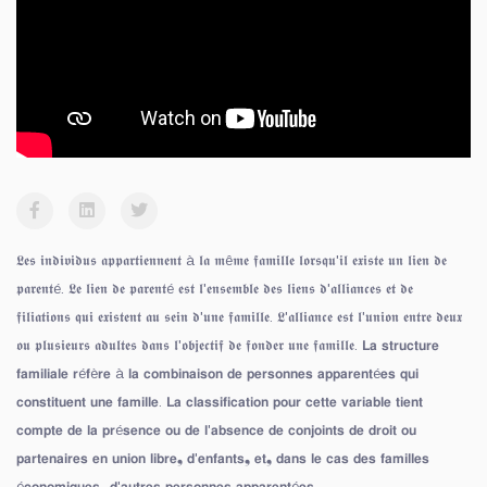
𝕷𝖊𝖘 𝖎𝖓𝖉𝖎𝖛𝖎𝖉𝖚𝖘 𝖆𝖕𝖕𝖆𝖗𝖙𝖎𝖊𝖓𝖓𝖊𝖓𝖙 à 𝖑𝖆 𝖒ê𝖒𝖊 𝖋𝖆𝖒𝖎𝖑𝖑𝖊 𝖑𝖔𝖗𝖘𝖖𝖚'𝖎𝖑 𝖊𝖝𝖎𝖘𝖙𝖊 𝖚𝖓 𝖑𝖎𝖊𝖓 𝖉𝖊
𝖕𝖆𝖗𝖊𝖓𝖙é. 𝕷𝖊 𝖑𝖎𝖊𝖓 𝖉𝖊 𝖕𝖆𝖗𝖊𝖓𝖙é 𝖊𝖘𝖙 𝖑'𝖊𝖓𝖘𝖊𝖒𝖇𝖑𝖊 𝖉𝖊𝖘 𝖑𝖎𝖊𝖓𝖘 𝖉'𝖆𝖑𝖑𝖎𝖆𝖓𝖈𝖊𝖘 𝖊𝖙 𝖉𝖊
𝖋𝖎𝖑𝖎𝖆𝖙𝖎𝖔𝖓𝖘 𝖖𝖚𝖎 𝖊𝖝𝖎𝖘𝖙𝖊𝖓𝖙 𝖆𝖚 𝖘𝖊𝖎𝖓 𝖉'𝖚𝖓𝖊 𝖋𝖆𝖒𝖎𝖑𝖑𝖊. 𝕷'𝖆𝖑𝖑𝖎𝖆𝖓𝖈𝖊 𝖊𝖘𝖙 𝖑'𝖚𝖓𝖎𝖔𝖓 𝖊𝖓𝖙𝖗𝖊 𝖉𝖊𝖚𝖝
𝖔𝖚 𝖕𝖑𝖚𝖘𝖎𝖊𝖚𝖗𝖘 𝖆𝖉𝖚𝖑𝖙𝖊𝖘 𝖉𝖆𝖓𝖘 𝖑'𝖔𝖇𝖏𝖊𝖈𝖙𝖎𝖋 𝖉𝖊 𝖋𝖔𝖓𝖉𝖊𝖗 𝖚𝖓𝖊 𝖋𝖆𝖒𝖎𝖑𝖑𝖊. 𝗟𝗮 𝘀𝘁𝗿𝘂𝗰𝘁𝘂𝗿𝗲
𝗳𝗮𝗺𝗶𝗹𝗶𝗮𝗹𝗲 𝗿é𝗳è𝗿𝗲 à 𝗹𝗮 𝗰𝗼𝗺𝗯𝗶𝗻𝗮𝗶𝘀𝗼𝗻 𝗱𝗲 𝗽𝗲𝗿𝘀𝗼𝗻𝗻𝗲𝘀 𝗮𝗽𝗽𝗮𝗿𝗲𝗻𝘁é𝗲𝘀 𝗾𝘂𝗶
𝗰𝗼𝗻𝘀𝘁𝗶𝘁𝘂𝗲𝗻𝘁 𝘂𝗻𝗲 𝗳𝗮𝗺𝗶𝗹𝗹𝗲. 𝗟𝗮 𝗰𝗹𝗮𝘀𝘀𝗶𝗳𝗶𝗰𝗮𝘁𝗶𝗼𝗻 𝗽𝗼𝘂𝗿 𝗰𝗲𝘁𝘁𝗲 𝘃𝗮𝗿𝗶𝗮𝗯𝗹𝗲 𝘁𝗶𝗲𝗻𝘁
𝗰𝗼𝗺𝗽𝘁𝗲 𝗱𝗲 𝗹𝗮 𝗽𝗿é𝘀𝗲𝗻𝗰𝗲 𝗼𝘂 𝗱𝗲 𝗹'𝗮𝗯𝘀𝗲𝗻𝗰𝗲 𝗱𝗲 𝗰𝗼𝗻𝗷𝗼𝗶𝗻𝘁𝘀 𝗱𝗲 𝗱𝗿𝗼𝗶𝘁 𝗼𝘂
𝗽𝗮𝗿𝘁𝗲𝗻𝗮𝗶𝗿𝗲𝘀 𝗲𝗻 𝘂𝗻𝗶𝗼𝗻 𝗹𝗶𝗯𝗿𝗲❟ 𝗱'𝗲𝗻𝗳𝗮𝗻𝘁𝘀❟ 𝗲𝘁❟ 𝗱𝗮𝗻𝘀 𝗹𝗲 𝗰𝗮𝘀 𝗱𝗲𝘀 𝗳𝗮𝗺𝗶𝗹𝗹𝗲𝘀
é𝗰𝗼𝗻𝗼𝗺𝗶𝗾𝘂𝗲𝘀❟ 𝗱'𝗮𝘂𝘁𝗿𝗲𝘀 𝗽𝗲𝗿𝘀𝗼𝗻𝗻𝗲𝘀 𝗮𝗽𝗽𝗮𝗿𝗲𝗻𝘁é𝗲𝘀.