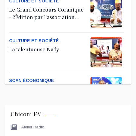
CULTURE ET SOCIÉTÉ
Le Grand Concours Coranique
– 2Édition par l'association
Tandhum Cour'an
CULTURE ET SOCIÉTÉ
La talentueuse Nady
SCAN ÉCONOMIQUE
Kira Bacar Adacolo pour Le
port de Longoni
Chiconi FM
PLUS DE SPORTS
Atelier Radio
L'Association Zé Run pour le