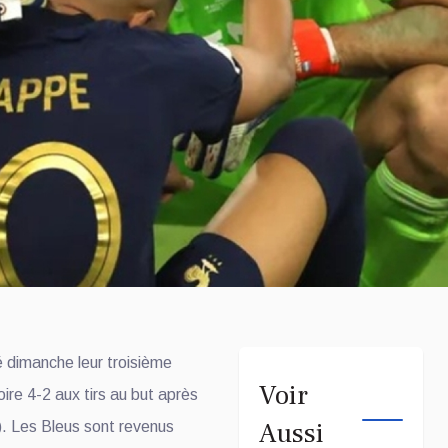
 dimanche leur troisième
Voir
re 4-2 aux tirs au but après
Aussi
). Les Bleus sont revenus