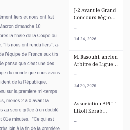
J-2 Avant le Grand
Concours Régional
ment fiers et nous ont fait
du Coranà Mayotte
 Macron dimanche 18
...
rès la finale de la Coupe du
Jul 24, 2026
 "Ils nous ont rendu fiers", a-
 de l'équipe de France aux tirs
M. Rasouhi, ancien
"Je pense que c'est une des
Arbitre de Ligue
de Football de
oupe du monde que nous avons
...
Mayotte
sident de la République.
Jul 20, 2026
nu sur la première mi-temps
s, menés 2 à 0 avant la
Association APCT
us au score grâce à un doublé
Likoli Kerab
Chiconi pour son
t 81e minutes. "Ce qui est
...
Assemblée
très loin à la fin de la première