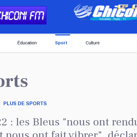
Éducation
Sport
Culture
orts
PLUS DE SPORTS
 : les Bleus "nous ont rend
nous ont fait vibrer", décla