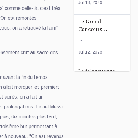
Générale
Jul 18, 2026
' comme celle-là, c'est très
Ordinaire
t. On est remontés
Le Grand
oup, on a retrouvé la faim",
Concours
Coranique –
...
2Édition par
l'association
Jul 12, 2026
sément cru" au sacre des
Tandhum Cour'an
La talentueuse
er avant la fin du temps
Nady
n allait marquer les premiers
...
t après, on a fait un
Jul 11, 2026
s prolongations, Lionel Messi
uis, dix minutes plus tard,
 troisième but permettant à
ser à nouveau. "On est revenus