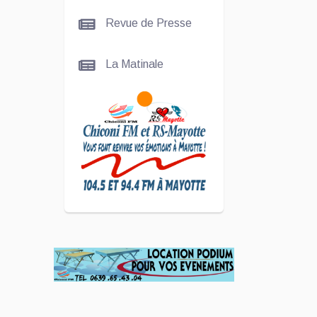
La
Revue de Presse
talentueuse
Nady
La Matinale
SCAN
ÉCONOMIQUE
Kira Bacar
Adacolo pour
Le port de
Longoni
PLUS DE
SPORTS
L'Association
Zé Run pour