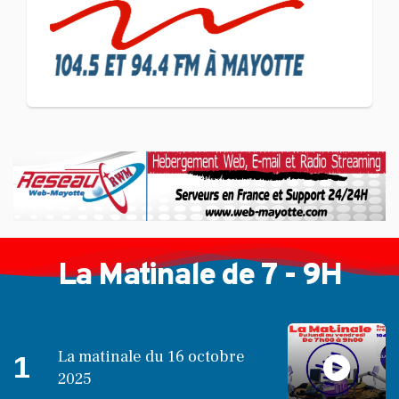
CULTURE ET SOCIÉTÉ
L'association Marovoanio
et Reska NI Kalamu pour la
Langue KIBOSI
La Matinale de 7 - 9H
La matinale du 16 octobre
1
2025