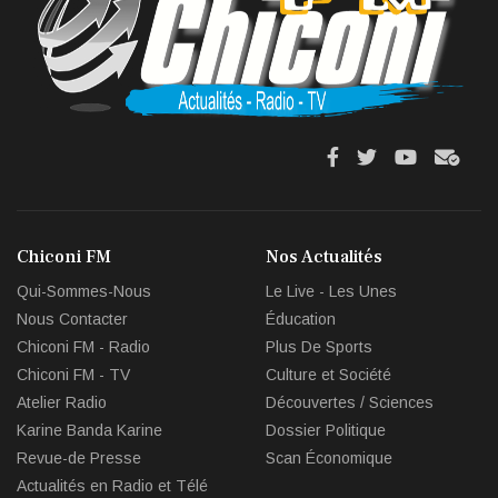
fa
fa
fab
fas
fa-
fa-
fa-
fa-
facebook
twitter
youtube
env
Chiconi FM
Nos Actualités
circl
Qui-Sommes-Nous
Le Live - Les Unes
che
Nous Contacter
Éducation
Chiconi FM - Radio
Plus De Sports
Chiconi FM - TV
Culture et Société
Atelier Radio
Découvertes / Sciences
Karine Banda Karine
Dossier Politique
Revue-de Presse
Scan Économique
Actualités en Radio et Télé