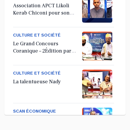
Association APCT Likoli
Kerab Chiconi pour son
Assemblée Générale
Ordinaire
CULTURE ET SOCIÉTÉ
Le Grand Concours
Coranique – 2Édition par
l'association Tandhum
Cour'an
CULTURE ET SOCIÉTÉ
La talentueuse Nady
SCAN ÉCONOMIQUE
Kira Bacar Adacolo pour
Le port de Longoni