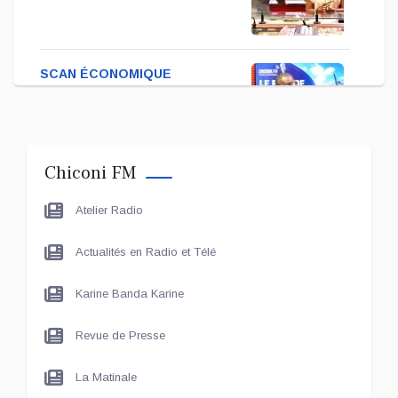
SCAN ÉCONOMIQUE
Kira Bacar Adacolo pour
Le port de Longoni
Chiconi FM
PLUS DE SPORTS
Atelier Radio
L'Association Zé Run pour
le lancement de One Run –
Actualités en Radio et Télé
17 Communes
Karine Banda Karine
LE LIVE - LES UNES
Le grand entretien avec Le
Revue de Presse
Maire de Chiconi
La Matinale