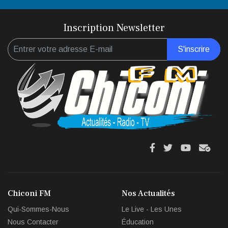
Inscription Newsletter
S'inscrire
fa
fa
fab
fas
fa-
fa-
fa-
fa-
facebook
twitter
youtube
env
Chiconi FM
Nos Actualités
circl
Qui-Sommes-Nous
Le Live - Les Unes
che
Nous Contacter
Éducation