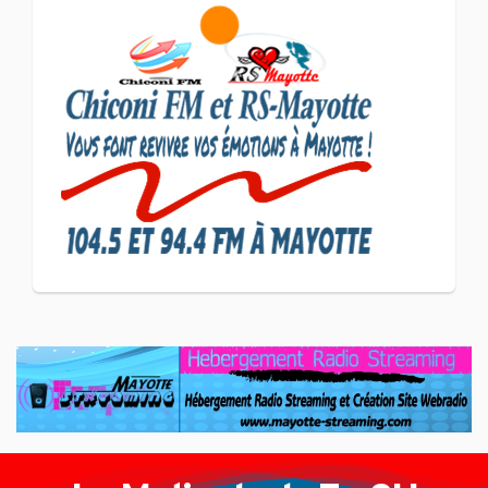
SCAN ÉCONOMIQUE
Le président de
l'association Coup de
Pouce a partagé sa vision
d'un entrepreneuriat
CULTURE ET SOCIÉTÉ
L'association Marovoanio
et Reska NI Kalamu pour la
Langue KIBOSI