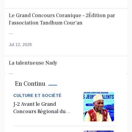
Le Grand Concours Coranique – 2Édition par
l'association Tandhum Cour'an
...
Jul 12, 2026
La talentueuse Nady
...
En Continu
Jul 11, 2026
CULTURE ET SOCIÉTÉ
J-2 Avant le Grand
Concours Régional du
Coranà Mayotte