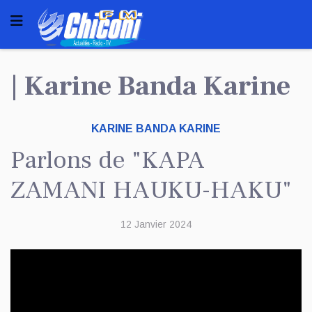
| Karine Banda Karine
KARINE BANDA KARINE
Parlons de "KAPA
ZAMANI HAUKU-HAKU"
12 Janvier 2024