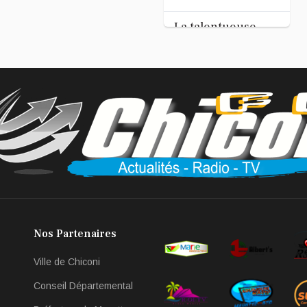
Tandhum Cour'an
La talentueuse
Nady
...
Jul 11, 2026
Nos Partenaires
Ville de Chiconi
Conseil Départemental