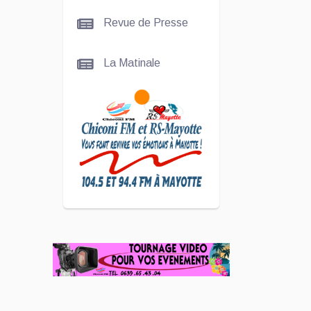
La
Revue de Presse
talentueuse
Nady
La Matinale
SCAN
ÉCONOMIQUE
Kira Bacar
Adacolo pour
Le port de
Longoni
PLUS DE
SPORTS
L'Association
Zé Run pour