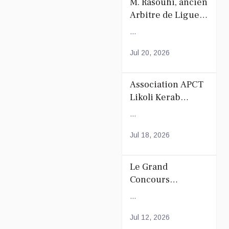
M. Rasouhi, ancien
Arbitre de Ligue
de Football de
...
Mayotte
Jul 20, 2026
Association APCT
Likoli Kerab
Chiconi pour son
...
Assemblée
Générale
Jul 18, 2026
Ordinaire
Le Grand
Concours
Coranique –
...
2Édition par
l'association
Jul 12, 2026