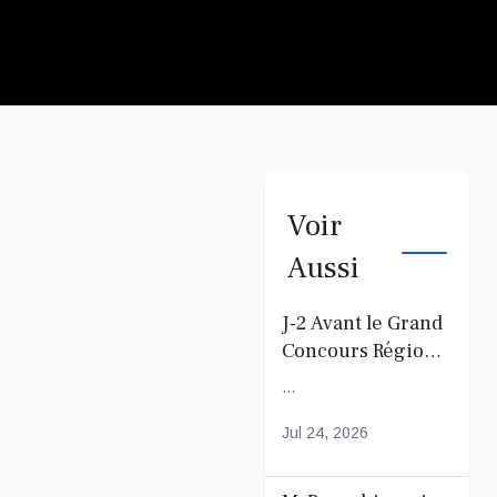
Voir
Aussi
J-2 Avant le Grand
Concours Régional
du Coranà Mayotte
...
Jul 24, 2026