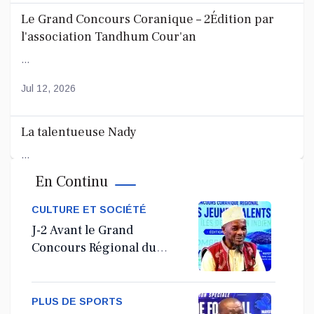
Le Grand Concours Coranique – 2Édition par
l'association Tandhum Cour'an
...
Jul 12, 2026
La talentueuse Nady
...
En Continu
Jul 11, 2026
CULTURE ET SOCIÉTÉ
J-2 Avant le Grand
Concours Régional du
Coranà Mayotte
PLUS DE SPORTS