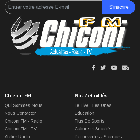
S'inscrire
fa
fa
fab
fas
fa-
fa-
fa-
fa-
facebook
twitter
youtube
env
Chiconi FM
Nos Actualités
circl
Qui-Sommes-Nous
Le Live - Les Unes
che
Nous Contacter
Éducation
Chiconi FM - Radio
Plus De Sports
Chiconi FM - TV
Culture et Société
Atelier Radio
Découvertes / Sciences