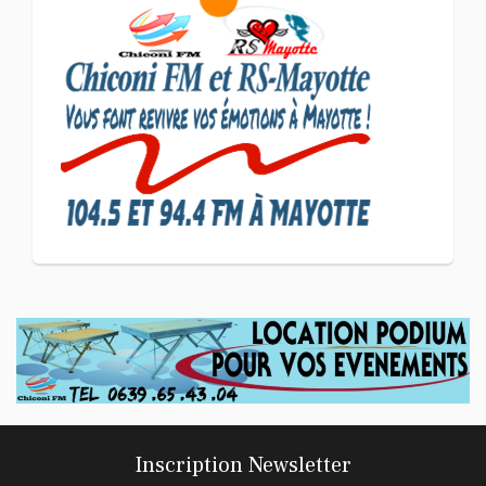
SCAN ÉCONOMIQUE
Le président de
l'association Coup de
Pouce a partagé sa vision
d'un entrepreneuriat
CULTURE ET SOCIÉTÉ
L'association Marovoanio
et Reska NI Kalamu pour la
Langue KIBOSI
Inscription Newsletter