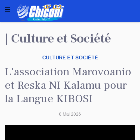
| Culture et Société
CULTURE ET SOCIÉTÉ
L'association Marovoanio
et Reska NI Kalamu pour
la Langue KIBOSI
8 Mai 2026