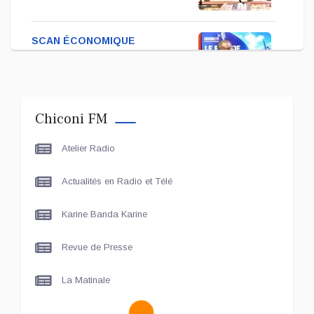
SCAN ÉCONOMIQUE
Kira Bacar Adacolo pour
Le port de Longoni
Chiconi FM
PLUS DE SPORTS
Atelier Radio
L'Association Zé Run pour
le lancement de One Run –
Actualités en Radio et Télé
17 Communes
Karine Banda Karine
LE LIVE - LES UNES
Le grand entretien avec Le
Revue de Presse
Maire de Chiconi
La Matinale