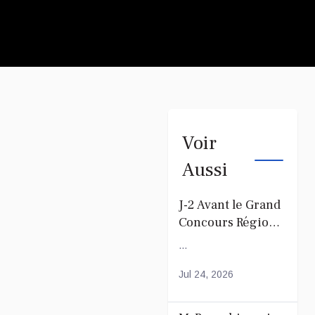
Voir
Aussi
J-2 Avant le Grand
Concours Régional
du Coranà Mayotte
...
Jul 24, 2026