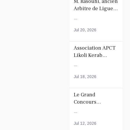
M. Rasouhi, ancien
Arbitre de Ligue
de Football de
...
Mayotte
Jul 20, 2026
Association APCT
Likoli Kerab
Chiconi pour son
...
Assemblée
Générale
Jul 18, 2026
Ordinaire
Le Grand
Concours
Coranique –
...
2Édition par
l'association
Jul 12, 2026