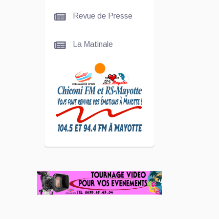
La
Revue de Presse
talentueuse
Nady
La Matinale
SCAN
ÉCONOMIQUE
Kira Bacar
Adacolo pour
Le port de
Longoni
PLUS DE
SPORTS
L'Association
Zé Run pour