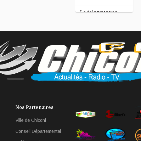
Tandhum Cour'an
La talentueuse
Nady
...
Jul 11, 2026
Nos Partenaires
Ville de Chiconi
Conseil Départemental