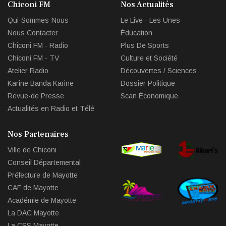
Chiconi FM
Nos Actualités
circl
Qui-Sommes-Nous
Le Live - Les Unes
che
Nous Contacter
Éducation
Chiconi FM - Radio
Plus De Sports
Chiconi FM - TV
Culture et Société
Atelier Radio
Découvertes / Sciences
Karine Banda Karine
Dossier Politique
Revue-de Presse
Scan Économique
Actualités en Radio et Télé
Nos Partenaires
Ville de Chiconi
Conseil Départemental
Préfecture de Mayotte
CAF de Mayotte
Académie de Mayotte
La DAC Mayotte
La CSS Mayotte