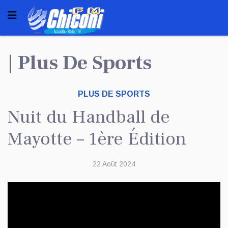
| Plus De Sports
PLUS DE SPORTS
Nuit du Handball de
Mayotte – 1ère Édition
22 Août 2024