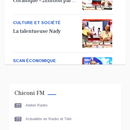
Coranique – 2Édition par
l'association Tandhum
Cour'an
CULTURE ET SOCIÉTÉ
La talentueuse Nady
SCAN ÉCONOMIQUE
Kira Bacar Adacolo pour
Le port de Longoni
Chiconi FM
PLUS DE SPORTS
Atelier Radio
L'Association Zé Run pour
le lancement de One Run –
Actualités en Radio et Télé
17 Communes