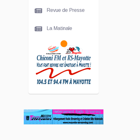
La
Revue de Presse
talentueuse
Nady
La Matinale
SCAN
ÉCONOMIQUE
Kira Bacar
Adacolo pour
Le port de
Longoni
PLUS DE
SPORTS
L'Association
Zé Run pour