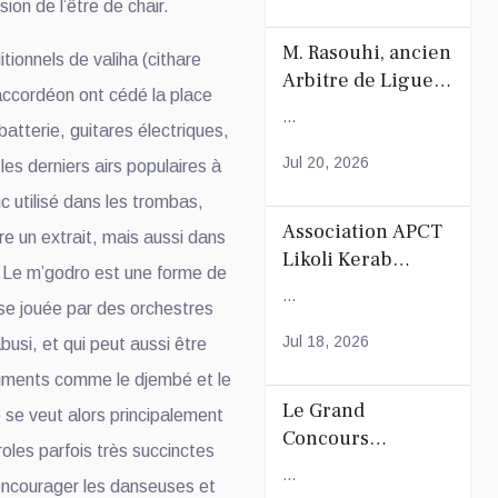
ion de l’être de chair.
M. Rasouhi, ancien
tionnels de valiha (cithare
Arbitre de Ligue
accordéon ont cédé la place
de Football de
...
atterie, guitares électriques,
Mayotte
Jul 20, 2026
les derniers airs populaires à
c utilisé dans les trombas,
Association APCT
e un extrait, mais aussi dans
Likoli Kerab
. Le m’godro est une forme de
Chiconi pour son
...
se jouée par des orchestres
Assemblée
Générale
Jul 18, 2026
abusi, et qui peut aussi être
Ordinaire
uments comme le djembé et le
Le Grand
e veut alors principalement
Concours
aroles parfois très succinctes
Coranique –
...
 encourager les danseuses et
2Édition par