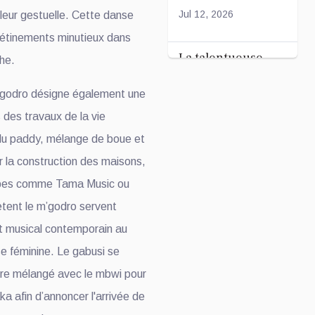
l'association
Jul 12, 2026
r leur gestuelle. Cette danse
Tandhum Cour'an
iétinements minutieux dans
La talentueuse
he.
Nady
’godro désigne également une
...
s des travaux de la vie
Jul 11, 2026
 du paddy, mélange de boue et
 la construction des maisons,
oupes comme Tama Music ou
ètent le m’godro servent
rt musical contemporain au
e féminine. Le gabusi se
tre mélangé avec le mbwi pour
a afin d’annoncer l'arrivée de