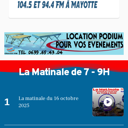
et Reska NI Kalamu pour la
Langue KIBOSI
La Matinale de 7 - 9H
La matinale du 16 octobre
1
2025