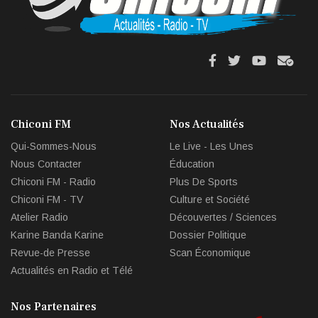
fa
fa
fab
fas
fa-
fa-
fa-
fa-
facebook
twitter
youtube
env
Chiconi FM
Nos Actualités
circl
Qui-Sommes-Nous
Le Live - Les Unes
che
Nous Contacter
Éducation
Chiconi FM - Radio
Plus De Sports
Chiconi FM - TV
Culture et Société
Atelier Radio
Découvertes / Sciences
Karine Banda Karine
Dossier Politique
Revue-de Presse
Scan Économique
Actualités en Radio et Télé
Nos Partenaires