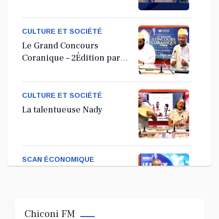
Assemblée Générale
Ordinaire
CULTURE ET SOCIÉTÉ
Le Grand Concours
Coranique – 2Édition par
l'association Tandhum
Cour'an
CULTURE ET SOCIÉTÉ
La talentueuse Nady
SCAN ÉCONOMIQUE
Kira Bacar Adacolo pour
Le port de Longoni
Chiconi FM