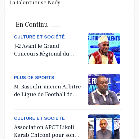
La talentueuse Nady
...
En Continu
Jul 11, 2026
CULTURE ET SOCIÉTÉ
J-2 Avant le Grand
Concours Régional du
Coranà Mayotte
PLUS DE SPORTS
M. Rasouhi, ancien Arbitre
de Ligue de Football de
Mayotte
CULTURE ET SOCIÉTÉ
Association APCT Likoli
Kerab Chiconi pour son