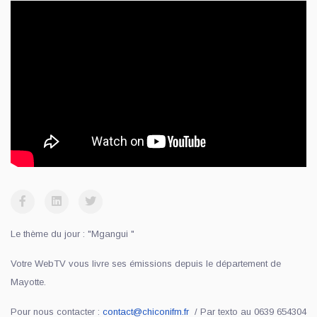
Le thème du jour : "Mgangui "
Votre WebTV vous livre ses émissions depuis le département de
Mayotte.
Pour nous contacter :
contact@chiconifm.fr
/ Par texto au 0639 654304