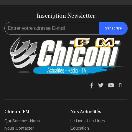
Inscription Newsletter
S'inscrire
fa
fa
fab
fas
fa-
fa-
fa-
fa-
facebook
twitter
youtub
env
Chiconi FM
Nos Actualités
circl
Qui-Sommes-Nous
Le Live - Les Unes
che
Nous Contacter
Éducation