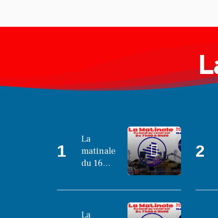
L
La
1
2
matinale
du 16
octobre
2025
La