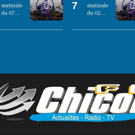
7
matinale
matinale
du 07
du 02
octobre
octobre
2025
2025