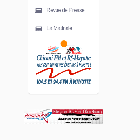
Nady
Revue de Presse
SCAN
La Matinale
ÉCONOMIQUE
Kira Bacar
Adacolo pour
Le port de
Longoni
PLUS DE
SPORTS
L'Association
Zé Run pour
le lancement
de One Run –