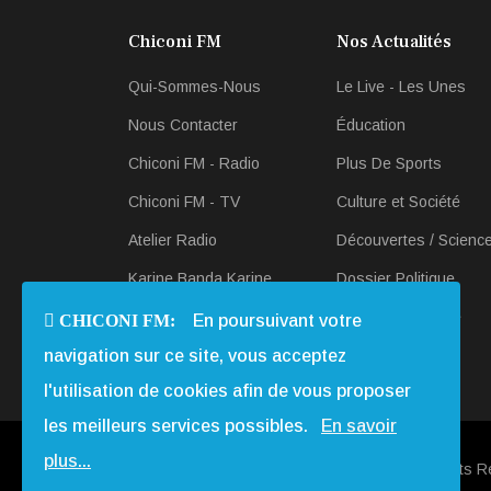
Chiconi FM
Nos Actualités
Qui-Sommes-Nous
Le Live - Les Unes
Nous Contacter
Éducation
Chiconi FM - Radio
Plus De Sports
Chiconi FM - TV
Culture et Société
Atelier Radio
Découvertes / Scienc
Karine Banda Karine
Dossier Politique
Revue-de Presse
Scan Économique
CHICONI FM:
En poursuivant votre
navigation sur ce site, vous acceptez
Actualités en Radio et
Télé
l'utilisation de cookies afin de vous proposer
les meilleurs services possibles.
En savoir
plus...
Copyright © 2013 - 2026 Chiconi FM. Tous Droits R