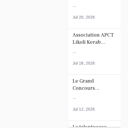
de Football de
...
Mayotte
Jul 20, 2026
Association APCT
Likoli Kerab
Chiconi pour son
...
Assemblée
Générale
Jul 18, 2026
Ordinaire
Le Grand
Concours
Coranique –
...
2Édition par
l'association
Jul 12, 2026
Tandhum Cour'an
La talentueuse