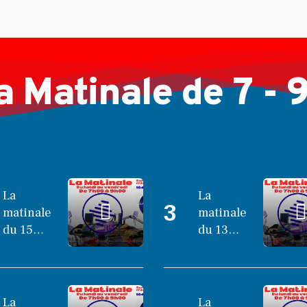
Nady
...
Jul 11, 2026
a Matinale de 7 - 
La
La
3
matinale
matinale
du 15
du 13
octobre
octobre
2025
2025
La
La