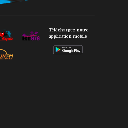
facebook
twitter
youtube
envelope-
circle-
check
Téléchargez notre
application mobile