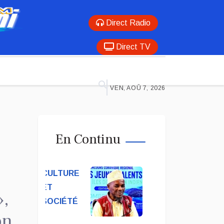
Direct Radio
Direct TV
VEN, AOÛ 7, 2026
En Continu
CULTURE
ET
»,
SOCIÉTÉ
on