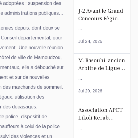
été adoptées : suspension des
J-2 Avant le Grand
es administrations publiques…
Concours Régional
du Coranà Mayotte
 tenues depuis, dont deux se
...
 Conseil départemental, pour
Jul 24, 2026
uvement. Une nouvelle réunion
’hôtel de ville de Mamoudzou,
M. Rasouhi, ancien
ementaux, elle a débouché sur
Arbitre de Ligue
de Football de
nt et sur de nouvelles
...
Mayotte
ion des marchands de sommeil,
Jul 20, 2026
égaux, utilisation des
ier des décasages,
Association APCT
e police, dispositif de
Likoli Kerab
Chiconi pour son
hauffeurs à celui de la police
...
Assemblée
suivi des violences et un