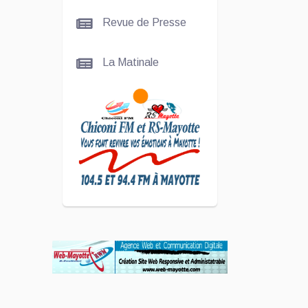
La
Revue de Presse
talentueuse
Nady
La Matinale
SCAN
ÉCONOMIQUE
Kira Bacar
Adacolo pour
Le port de
Longoni
PLUS DE
SPORTS
L'Association
Zé Run pour