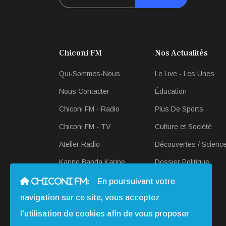
Chiconi FM
Nos Actualités
Qui-Sommes-Nous
Le Live - Les Unes
Nous Contacter
Éducation
Chiconi FM - Radio
Plus De Sports
Chiconi FM - TV
Culture et Société
Atelier Radio
Découvertes / Scienc
Karine Banda Karine
Dossier Politique
Revue-de Presse
Scan Économique
CHICONI FM:
En poursuivant votre
navigation sur ce site, vous acceptez
Actualités en Radio et
Télé
l'utilisation de cookies afin de vous proposer