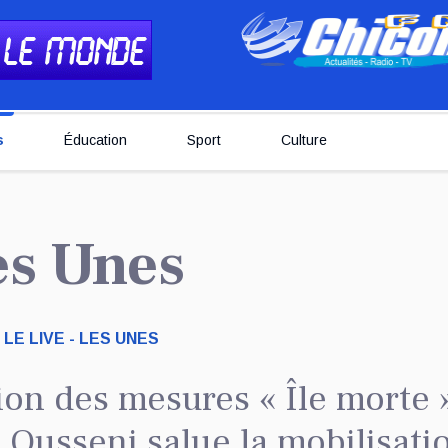
s
Éducation
Sport
Culture
Les Unes
LE LIVE - LES UNES
on des mesures « Île morte 
a Ousseni salue la mobilisati