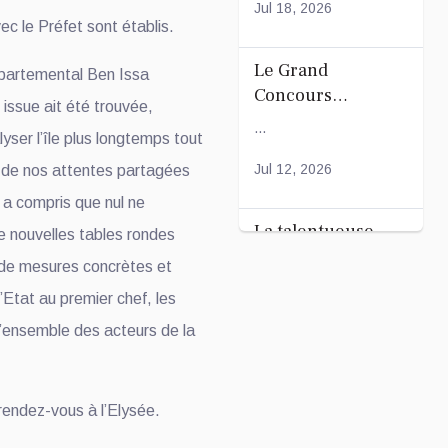
Générale
Jul 18, 2026
ec le Préfet sont établis.
Ordinaire
Le Grand
épartemental Ben Issa
Concours
 issue ait été trouvée,
Coranique –
...
yser l’île plus longtemps tout
2Édition par
l'association
Jul 12, 2026
n de nos attentes partagées
Tandhum Cour'an
 a compris que nul ne
La talentueuse
e nouvelles tables rondes
Nady
 de mesures concrètes et
...
’Etat au premier chef, les
et l’ensemble des acteurs de la
Jul 11, 2026
rendez-vous à l’Elysée.