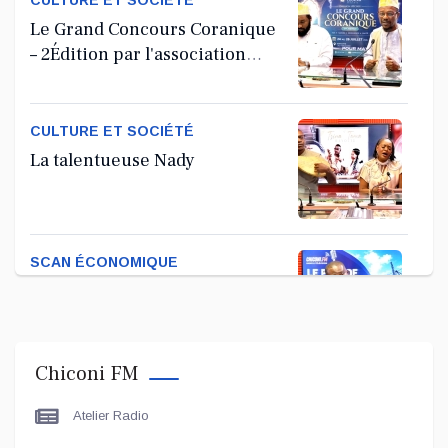
CULTURE ET SOCIÉTÉ
Le Grand Concours Coranique
– 2Édition par l'association
Tandhum Cour'an
CULTURE ET SOCIÉTÉ
La talentueuse Nady
SCAN ÉCONOMIQUE
Kira Bacar Adacolo pour Le
port de Longoni
Chiconi FM
PLUS DE SPORTS
Atelier Radio
L'Association Zé Run pour le
lancement de One Run – 17