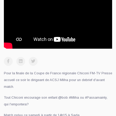
Pour la finale de la Coupe de France régionale Chiconi FM-TV Presse
accueil ce soir le dirigeant de ACSJ Mliha pour un debrief d'avant
match.
Tout Chiconi encourage son enfant @bob #Mliha ou #Passamainty,
qui l'emportera?
Match prévu ce samedi à partir de 14h15 à Sada.