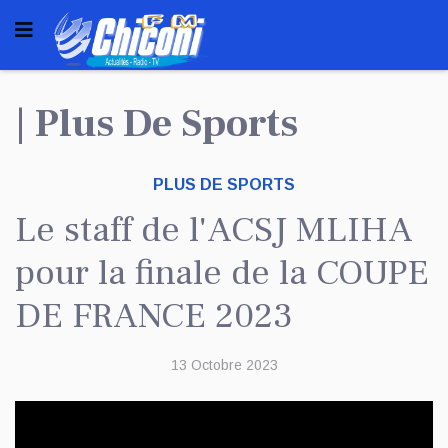
| Plus De Sports
PLUS DE SPORTS
Le staff de l'ACSJ MLIHA
pour la finale de la COUPE
DE FRANCE 2023
13 Octobre 2023