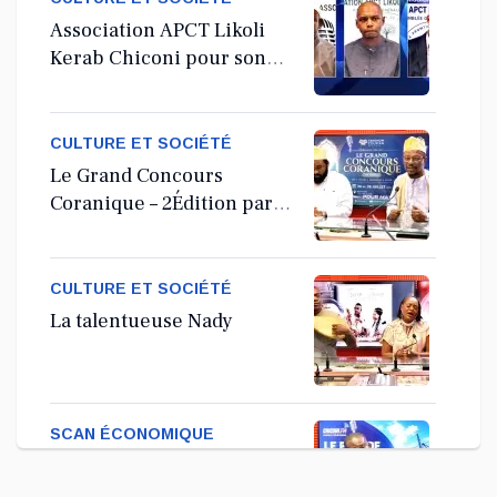
Association APCT Likoli
Kerab Chiconi pour son
Assemblée Générale
Ordinaire
CULTURE ET SOCIÉTÉ
Le Grand Concours
Coranique – 2Édition par
l'association Tandhum
Cour'an
CULTURE ET SOCIÉTÉ
La talentueuse Nady
SCAN ÉCONOMIQUE
Kira Bacar Adacolo pour
Le port de Longoni