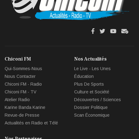
fa
fa
fab
fas
fa-
fa-
fa-
fa-
facebook
twitter
youtube
env
Chiconi FM
Nos Actualités
circl
Qui-Sommes-Nous
Le Live - Les Unes
che
Nous Contacter
Éducation
Chiconi FM - Radio
Plus De Sports
Chiconi FM - TV
Culture et Société
Atelier Radio
Découvertes / Sciences
Karine Banda Karine
Dossier Politique
Revue-de Presse
Scan Économique
Actualités en Radio et Télé
Nos Partenaires