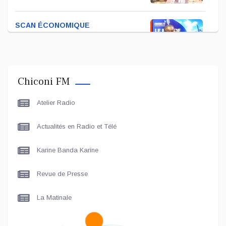
SCAN ÉCONOMIQUE
Kira Bacar Adacolo pour Le
port de Longoni
Chiconi FM
PLUS DE SPORTS
Atelier Radio
L'Association Zé Run pour le
lancement de One Run – 17
Actualités en Radio et Télé
Communes
Karine Banda Karine
LE LIVE - LES UNES
Le grand entretien avec Le
Revue de Presse
Maire de Chiconi
La Matinale
SCAN ÉCONOMIQUE