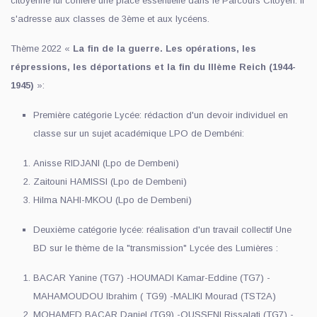
citoyenne lui confère une place essentielle dans le Parcours Citoyen. Il
s'adresse aux classes de 3ème et aux lycéens.
Thème 2022 «
La fin de la guerre. Les opérations, les
répressions, les déportations et la fin du IIIème Reich (1944-
1945)
»:
Première catégorie Lycée: rédaction d'un devoir individuel en
classe sur un sujet académique LPO de Dembéni:
Anisse RIDJANI (Lpo de Dembeni)
Zaitouni HAMISSI (Lpo de Dembeni)
Hilma NAHI-MKOU (Lpo de Dembeni)
Deuxième catégorie lycée: réalisation d'un travail collectif Une
BD sur le thème de la "transmission" Lycée des Lumières :
BACAR Yanine (TG7) -HOUMADI Kamar-Eddine (TG7) -
MAHAMOUDOU Ibrahim ( TG9) -MALIKI Mourad (TST2A)
MOHAMED BACAR Daniel (TG9) -OUSSENI Rissalati (TG7) -