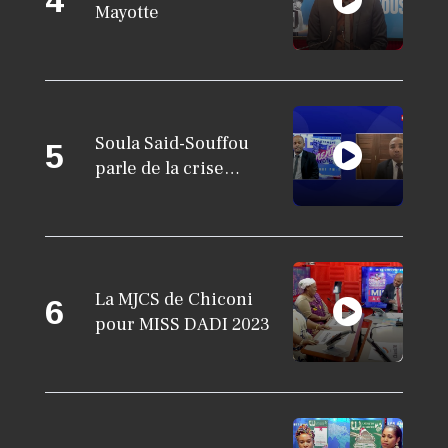
Mayotte
Soula Said-Souffou
5
parle de la crise
migratoire à Mayotte
ce 26 janvier 2024
KARINE BANDA KARINE
Mr Zoubert PARLONS DES
La MJCS de Chiconi
6
SHILINDROU ZAMANI
pour MISS DADI 2023