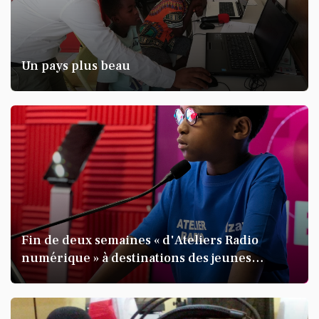
embouteillages à Mayotte
Un pays plus beau
KARINE BANDA KARINE
Mr Zoubert, "La valeur de la
Fin de deux semaines « d'Ateliers Radio
numérique » à destinations des jeunes
monnaie réside dans le respect."
enfants de 7 à 12 ans