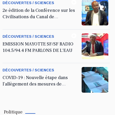
DÉCOUVERTES / SCIENCES
2e édition de la Conférence sur les
Civilisations du Canal de
Mozambique
KARINE BANDA KARINE
DÉCOUVERTES / SCIENCES
Parlons de "KAPA ZAMANI
EMISSION MAYOTTE SF/SF RADIO
104.5/94.4 FM PARLONS DE L'EAU
HAUKU-HAKU"
DÉCOUVERTES / SCIENCES
COVID-19 : Nouvelle étape dans
l’allègement des mesures de
freinage à Mayotte
Politique