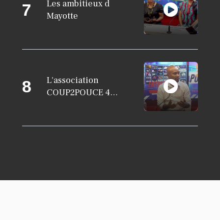
Les ambitieux d
7
Mayotte
KARINE BANDA KARINE
L'association
8
Paelons de la valeur du cocotier
COUP2POUCE 4
à Mayotte
OCTOBRE 2023