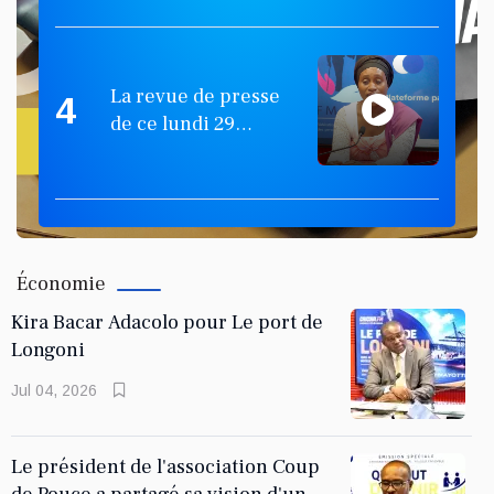
La revue de presse
4
de ce lundi 29
septembre 2025
KARINE BANDA KARINE
Parle de Al Mawulid 1445
Économie
Kira Bacar Adacolo pour Le port de
Longoni
Jul 04, 2026
Le président de l'association Coup