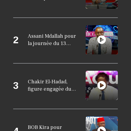
développement
Ce soir une ETUDE DE CAS : le
économique de
BAMOUHE 2023 en Question ?
Mayotte
Assani Mdallah pour
2
la journée du 13
octobre 2025
Chakir El-Hadad,
3
figure engagée du
débat public à
KARINE BANDA KARINE
Mayotte
Mr Zoubert PARLONS DES
VOCABULAIRES EN KIBUSHI
BOB Kira pour
4