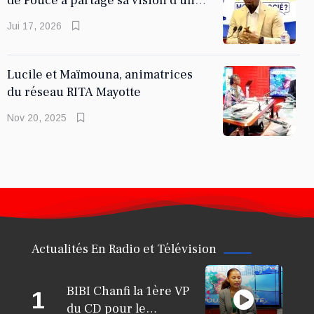
de Pouce a partagé sa vision d'un
entrepreneuriat
Jui 17, 2026
KARINE BANDA KARINE
Lucile et Maïmouna, animatrices
Mouhamadi Zoubert à travers
du réseau RITA Mayotte
Karine Banda-Karine, Plantes
Nov 20, 2025
Actualités En Radio et Télévision
BIBI Chanfi la 1ère VP
1
du CD pour le
KARINE BANDA KARINE