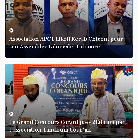
KARINE BANDA KARINE
Association APCT Likoli Kerab Chiconi pour
Pespecial Ramadhan 1445
son Assemblée Générale Ordinaire
KARINE BANDA KARINE
Le Grand Concours Coranique – 2Édition par
l'association Tandhum Cour'an
La journée de GREVE contre