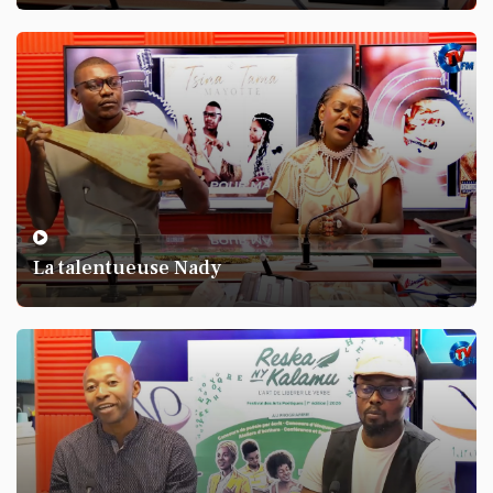
insécurité du 31 janvier 2024
Acte II
La talentueuse Nady
KARINE BANDA KARINE
La remise en question de Konio-
Moja travers Karine-Banda-
Karine