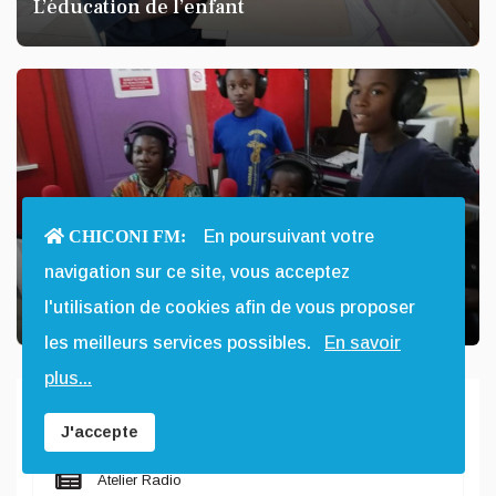
L’éducation de l’enfant
CHICONI FM:
En poursuivant votre
navigation sur ce site, vous acceptez
La Radio Chiconi FM
l'utilisation de cookies afin de vous proposer
les meilleurs services possibles.
En savoir
plus...
Chiconi FM
J'accepte
Atelier Radio