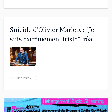
Suicide d'Olivier Marleix : "Je
suis extrêmement triste", réagit
Abdoul KAMARDINE, après la
mort de l'ancien président du
groupe LR
7 Juillet 2025