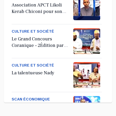
Association APCT Likoli
Kerab Chiconi pour son
Assemblée Générale
Ordinaire
CULTURE ET SOCIÉTÉ
Le Grand Concours
Coranique – 2Édition par
l'association Tandhum
Cour'an
CULTURE ET SOCIÉTÉ
La talentueuse Nady
SCAN ÉCONOMIQUE
Kira Bacar Adacolo pour
Le port de Longoni