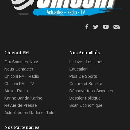
fa
fa
fab
fas
fa-
fa-
fa-
fa-
facebook
twitter
youtube
env
Chiconi FM
Nos Actualités
circl
Qui-Sommes-Nous
Le Live - Les Unes
che
Nous Contacter
Éducation
Chiconi FM - Radio
Plus De Sports
Chiconi FM - TV
Culture et Société
Atelier Radio
Découvertes / Sciences
Karine Banda Karine
Dossier Politique
Revue-de Presse
Scan Économique
Actualités en Radio et Télé
Nos Partenaires