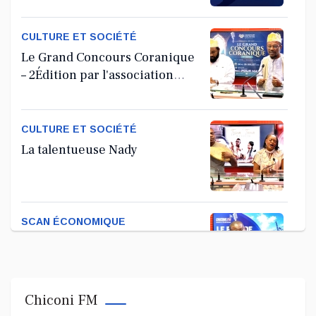
Générale Ordinaire
CULTURE ET SOCIÉTÉ
Le Grand Concours Coranique
– 2Édition par l'association
Tandhum Cour'an
CULTURE ET SOCIÉTÉ
La talentueuse Nady
SCAN ÉCONOMIQUE
Kira Bacar Adacolo pour Le
port de Longoni
Chiconi FM
PLUS DE SPORTS