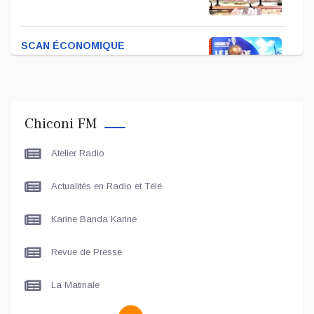
SCAN ÉCONOMIQUE
Kira Bacar Adacolo pour Le
port de Longoni
Chiconi FM
PLUS DE SPORTS
Atelier Radio
L'Association Zé Run pour le
lancement de One Run – 17
Actualités en Radio et Télé
Communes
Karine Banda Karine
LE LIVE - LES UNES
Le grand entretien avec Le
Revue de Presse
Maire de Chiconi
La Matinale