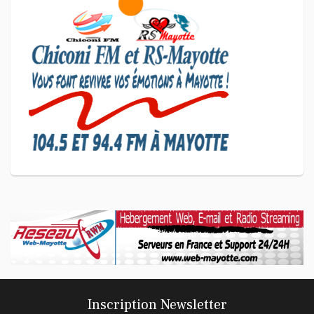
SCAN ÉCONOMIQUE
Le président de l'association
Coup de Pouce a partagé sa
vision d'un entrepreneuriat
CULTURE ET SOCIÉTÉ
L'association Marovoanio et
Reska NI Kalamu pour la
Langue KIBOSI
Inscription Newsletter