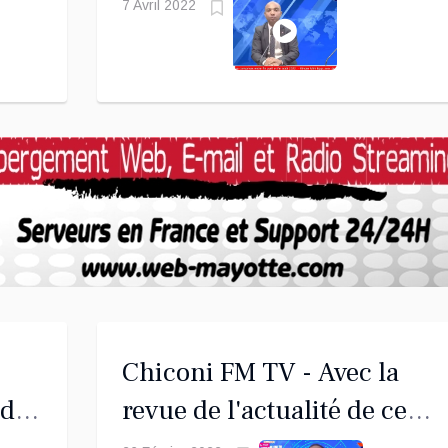
Souffou ce mercredi 06 avril
7 Avril 2022
l
2022
Chiconi FM TV - Avec la
 du
revue de l'actualité de ce