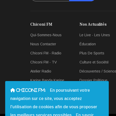
Chiconi FM
Nos Actualités
Qui-Sommes-Nous
Le Live - Les Unes
Nous Contacter
Éducation
Chiconi FM - Radio
Plus De Sports
Chiconi FM - TV
Culture et Société
Atelier Radio
Découvertes / Scienc
Karine Banda Karine
Dossier Politique
Revue-de Presse
Scan Économique
CHICONI FM:
En poursuivant votre
navigation sur ce site, vous acceptez
Actualités en Radio et
Télé
l'utilisation de cookies afin de vous proposer
les meilleurs services possibles.
En savoir