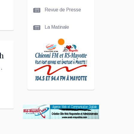
La
Revue de Presse
talentueuse
Nady
La Matinale
SCAN
ÉCONOMIQUE
h
r
Kira Bacar
Adacolo pour
Le port de
Longoni
PLUS DE
SPORTS
L'Association
Zé Run pour