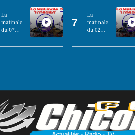
La
La
7
matinale
matinale
du 07
du 02
octobre
octobre
2025
2025