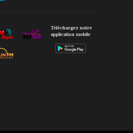
facebook
twitter
youtube
envelope-
circle-
check
Téléchargez notre
application mobile