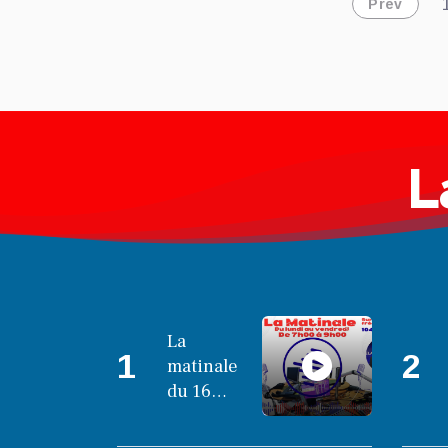
Prev
L
La
1
2
matinale
du 16
octobre
2025