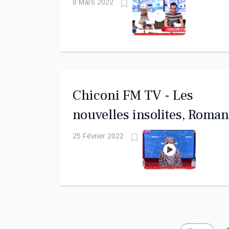
Gabusi, instrument
8 Mars 2022
traditionnel, dans un mon
en mutation
Chiconi FM TV - Les
nouvelles insolites, Roman
publié dans Les 3 Colonne
25 Février 2022