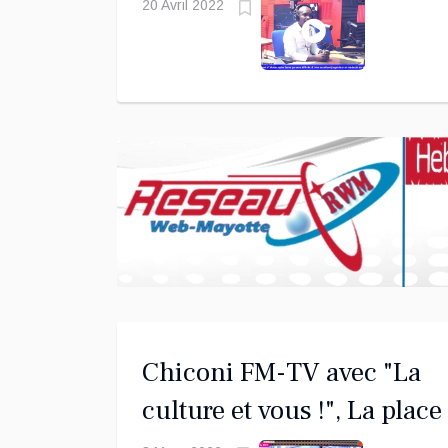
président de l'association
20 Avril 2022
coup2pouce976 ce 20 avri
2022
Chiconi FM-TV avec "La
culture et vous !", La place