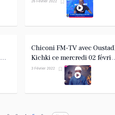
vendredi 25 février 2022
26 Février 2022
de
Chiconi FM-TV avec Oustad
Kichki ce mercredi 02 févrie
s
2022
3 Février 2022