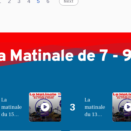
1
2
3
4
5
6
Next
a Matinale de 7 - 
La
La
3
matinale
matinale
du 15
du 13
octobre
octobre
2025
2025