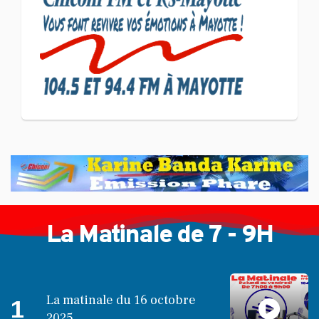
Pouce a partagé sa vision
d'un entrepreneuriat
CULTURE ET SOCIÉTÉ
L'association Marovoanio
et Reska NI Kalamu pour la
Langue KIBOSI
La Matinale de 7 - 9H
La matinale du 16 octobre
1
2025