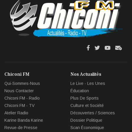
fa
fa
fab
fas
fa-
fa-
fa-
fa-
facebook
twitter
youtube
env
Chiconi FM
Nos Actualités
circl
Qui-Sommes-Nous
Le Live - Les Unes
che
Nous Contacter
Éducation
Chiconi FM - Radio
Plus De Sports
Chiconi FM - TV
Culture et Société
Atelier Radio
Découvertes / Sciences
Karine Banda Karine
Dossier Politique
Revue-de Presse
Scan Économique